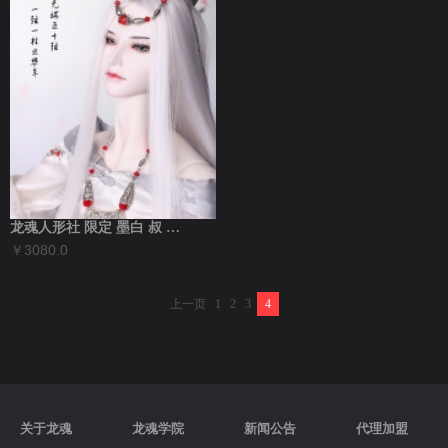
龙魂人形社 限定 墨白 叔 古风BJD娃...
￥3080.0
上一页
1
2
3
4
关于龙魂
龙魂学院
新闻公告
代理加盟