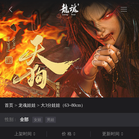
>
>
首页
龙魂娃娃
大3分娃娃（63~80cm）
性别 :
全部
女娃
男娃
上架时间
价 格
更新时间