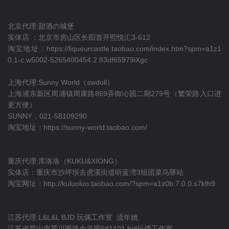
北京代理:甜酒の城堡
实体店 ：北京市房山区长阳首开熙悦汇3-612
淘宝地址：
https://liqueurcastle.taobao.com/index.htm?spm=a1z1
0.1-c.w5002-5265400454.2.83df65979iXgc
上海代理:Sunny World（swdoll）
上海浦东新区周浦镇周康路869弄御沁园二期279号（繁荣路入口进
更方便）
SUNNY，021-58109290
淘宝地址：
https://sunny-world.taobao.com/
重庆代理:库洛洛（KUKU&XIONG）
实体店：重庆市沙坪坝去虎溪街道听蓝湾3组团菜鸟驿站
淘宝网址：
http://kuluoluo.taobao.com/?spm=a1z0b.7.0.0.s7kfh9
江苏代理:L&L&L BJD 玩偶工作室 流年姚
江苏省昆山市震川西路金谷园6#1101 bjd玩偶工作室