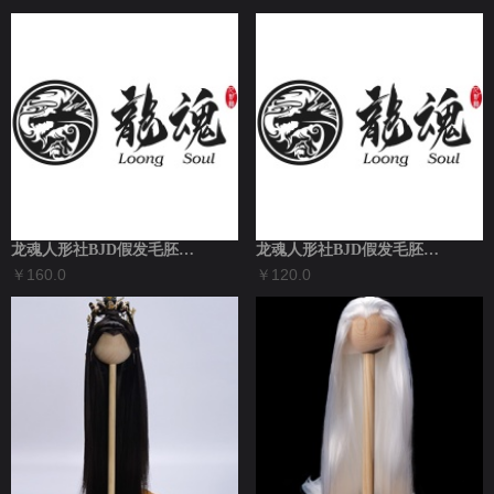
龙魂人形社BJD假发毛胚发 尉迟恭 同款...
龙魂人形社BJD假发毛胚发 龙太子•敖祈...
￥160.0
￥120.0