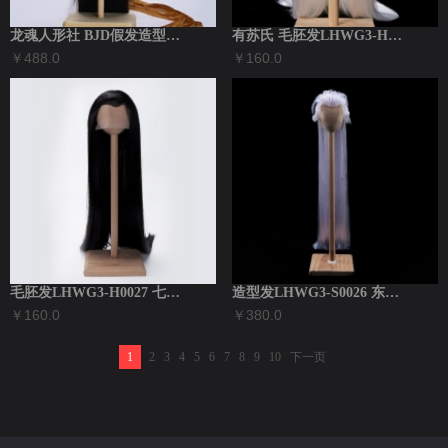
龙魂人形社 BJD假发造型发 重明鸟同款...
有苏氏 毛胚发LHWG3-H0030（白...
￥488.0
￥160.0
毛胚发LHWG3-H0027 七星·开阳
造型发LHWG3-S0026 东皇太一
￥160.0
￥380.0
1
2
3
4
5
6
7
8
9
10
下一页