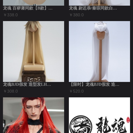
龙魂 百秽屠同款【B款】造型发LHWG3...
龙魂 尉迟恭/秦琼同款白色造型发LHW...
￥338.0
￥380.0
龙魂BJD假发 造型发LHWG3-S00...
【限时】龙魂BJD假发 造型发LHWG3...
￥308.0
￥520.0