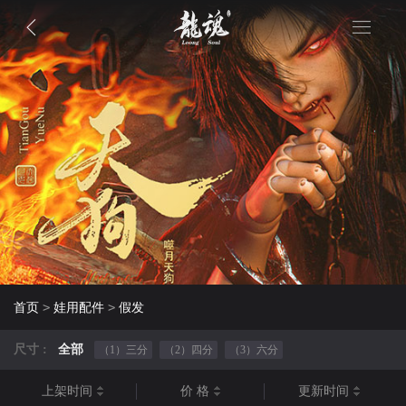
>
>
首页
娃用配件
假发
尺寸 :
全部
（1）三分
（2）四分
（3）六分
上架时间
价 格
更新时间