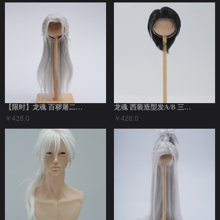
【限时】龙魂 百秽屠二造同款 A、B造...
龙魂 西装造型发A/B 三分叔体BJD配...
￥428.0
￥428.0