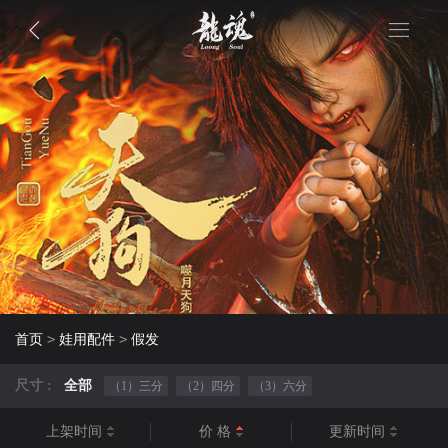
>
>
首页
娃用配件
假发
尺寸 :
全部
（1）三分
（2）四分
（3）六分
上架时间
价 格
更新时间