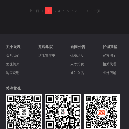
上一页
1
2
3
4
5
6
7
8
9
10
下一页
关于龙魂
龙魂学院
新闻公告
代理加盟
联系我们
龙魂发展史
优惠活动
官方淘宝
龙魂简介
人才招聘
相关代理
购买说明
通知公告
海外店铺
关注龙魂