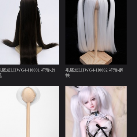
毛胚发LHWG4-H0001 祥瑞-於
毛胚发LHWG4-H0002 祥瑞-鹓
菟
扶
120.0
￥120.0