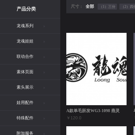
尺寸 :
全部
（1）三分
（2）四
产品分类
龙魂系列
龙魂娃娃
联动合作
素体页面
素头展示
娃用配件
A款单毛胚发WG3-1098 燕灵
￥120.0
特殊配件
附加服务