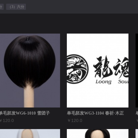
分
（3）六分
单毛胚发WG6-1010 雪团子
单毛胚发WG3-1104 春祈·木正
￥120.0
￥120.0
￥