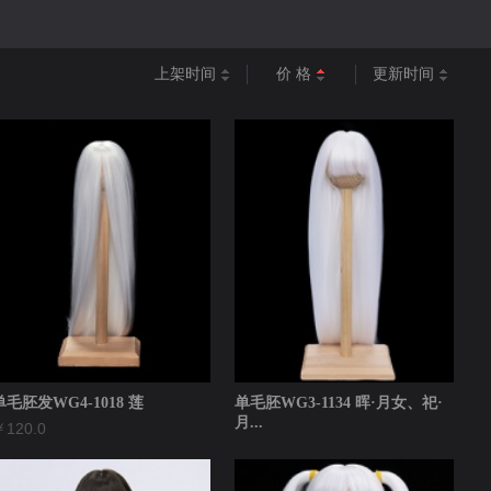
上架时间
价 格
更新时间
单毛胚发WG4-1018 莲
单毛胚WG3-1134 晖·月女、祀·
月...
120.0
￥120.0