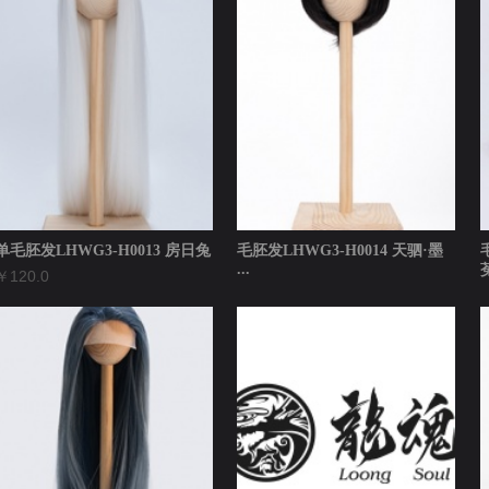
单毛胚发LHWG3-H0013 房日兔
毛胚发LHWG3-H0014 天驷·墨
...
￥120.0
￥120.0
￥