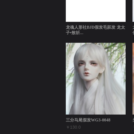
龙魂人形社BJD假发毛胚发 龙太
子•敖祈...
￥120.0
三分马尾假发WG3-0048
￥130.0