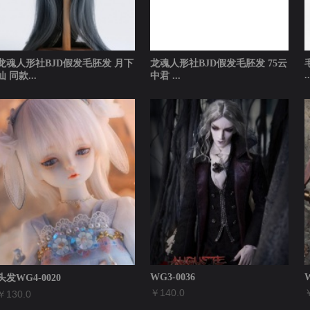
龙魂人形社BJD假发毛胚发 月下
龙魂人形社BJD假发毛胚发 75云
..
仙 同款...
中君 ...
￥
￥120.0
￥120.0
WG3-0036
W
头发WG4-0020
￥140.0
￥
￥130.0