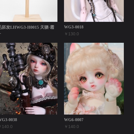
WG3-0018
毛胚发LHWG3-H0015 天驷·霜
.
￥130.0
128.0
G3-0038
WG6-0007
140.0
￥140.0