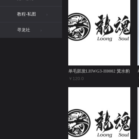
教程-私图
寻龙社
单毛胚发LHWG3-H0002 箕水豹
￥120.0