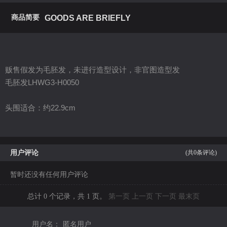
商品简要
GOODS ARE BRIEFLY
贩售假发为毛胚发，未进行造型设计，非官图造型发
毛胚发
LHWG3-H0050
头围适合：约22.9
cm
用户评论
(共
0
条评论)
暂时还没有任何用户评论
总计 0 个记录，共 1 页。
第一页
上一页
下一页
最末页
用户名：
匿名用户