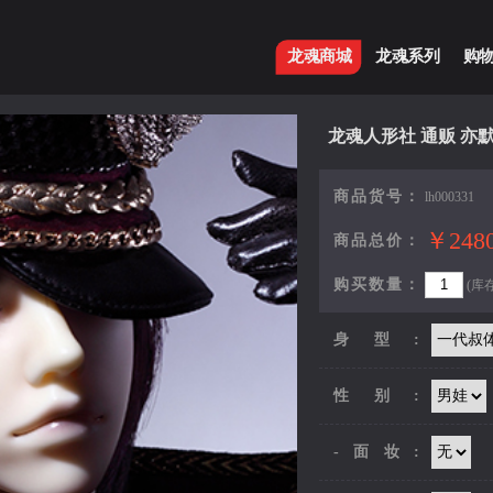
龙魂商城
龙魂系列
购
龙魂人形社 通贩 亦默
商品货号：
lh000331
￥2480
商品总价：
购买数量：
(库存
身型:
性别:
-面妆: