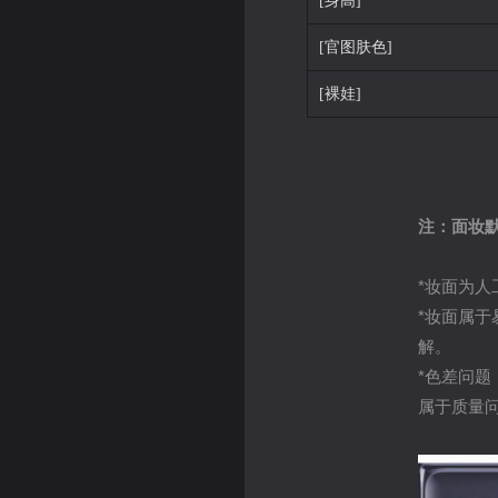
[身高]
[官图肤色]
[裸娃]
注：面妆
*妆面为
*妆面属
解。
*色差问
属于质量