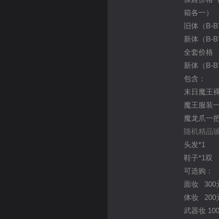
箱各一）
旧体（B-B
新体（B-B
全套价格
新体（B-B
包含：
末日魔王
魔王服装
魔龙爪一
随机精品玻
头发*1
鞋子*1双
可选购：
面妆 300
体妆 200
武器妆 10