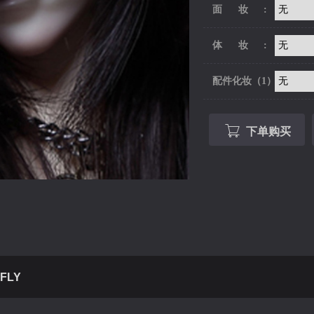
面妆:
体妆:
配件化妆（1）:
下单购买
FLY