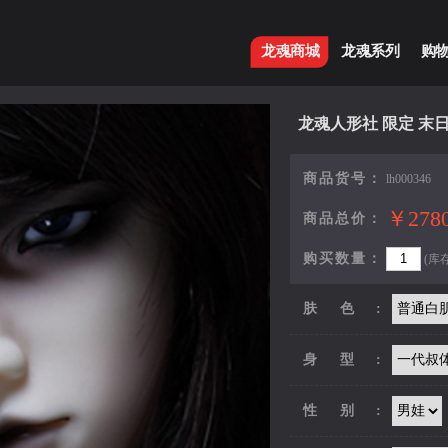
龙魂商城
龙魂系列
购
龙魂人形社 限定 末日
商品货号：
lh000346
￥2780
商品总价：
购买数量：
(库存
肤色:
身型:
性别: