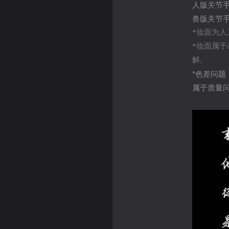
人版关节手
兽版关节手
*妆面为
*妆面属
解。
*色差问
属于质量