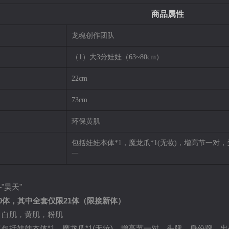
商品属性
龙魂创作团队
（1）大3分娃娃（63~80cm）
22cm
73cm
环保黄肌
包括娃娃本体*1，魔龙爪*1(无妆)，增高节一
一
"昊天"
0体，其中全套仅限21体（限接新体）
：白肌，黄肌，粉肌
包括娃娃本体*1，魔龙爪*1(无妆)，增高节一对，头牌、身份牌、