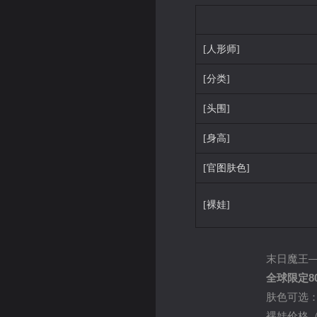
[人形师]
[分类]
[头围]
[身高]
[官图肤色]
[裸娃]
末日魔王—
全球限定8
肤色可选
裸娃价格（