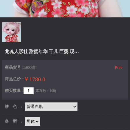
龙魂人形社 甜蜜年华 千儿 巨婴 现代BJD娃娃
商品货号：
Prev
lh000684
￥1780.0
商品总价：
购买数量：
(库存数：100)
肤色:
身型: