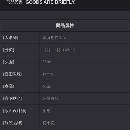
商品简要
GOODS ARE BRIEFLY
商品属性
[人形师]
龙魂创作团队
[分类]
（4）巨婴（40cm）
[头围]
22cm
[官图眼珠]
14mm
[身高]
40cm
[官图肤色]
环保白肌
[妆面设计师]
湖离
[服装品牌]
初小花