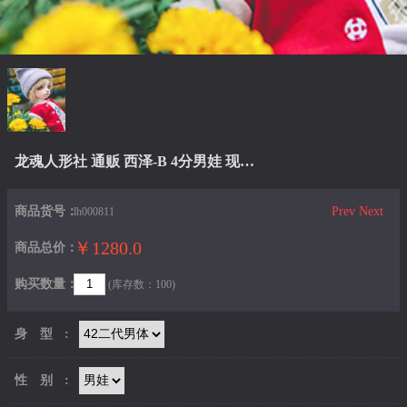
龙魂人形社 通贩 西泽-B 4分男娃 现代BJD娃娃
商品货号：
Prev
Next
lh000811
￥1280.0
商品总价：
购买数量：
(库存数：100)
身型:
性别: