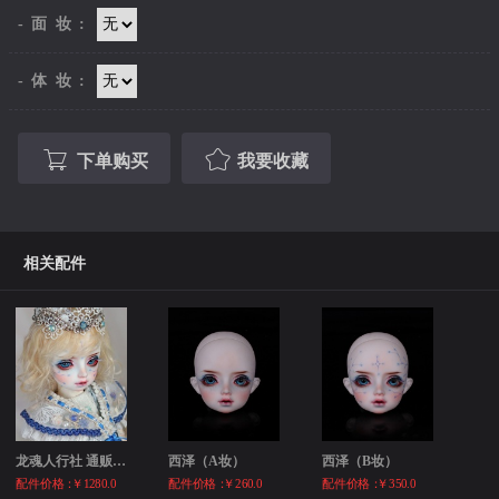
-面妆:
-体妆:
下单购买
我要收藏
相关配件
龙魂人行社 通贩 西泽 4分男娃 现代B...
西泽（A妆）
西泽（B妆）
配件价格：
￥1280.0
配件价格：
￥260.0
配件价格：
￥350.0