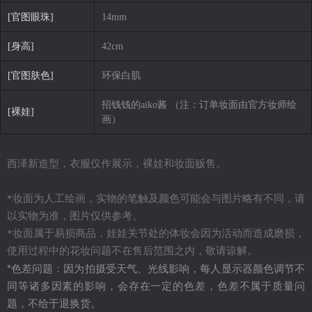
[官图眼珠]
14mm
[身高]
42cm
[官图肤色]
环保白肌
招钱钱的aiko酱 （注：订单妆面由官方妆师绘
[裸娃]
画）
西泽新造型，衣服仅作展示，裸娃和妆面贩售。
*妆面为人工绘画，实物的笔触及颜色可能会与图片略有不同，请
以实物为准，图片仅供参考。
*妆面属于易损商品，娃娃关节处的体妆会因为活动而造成磨损，
使用过程中的花妆问题不在售后范围之内，敬请谅解。
*色差问题：因为拍摄受天气、光线影响，每人显示器颜色调节不
同等诸多因素的影响，会存在一定的色差，色差不属于质量问
题，不给于退换货。