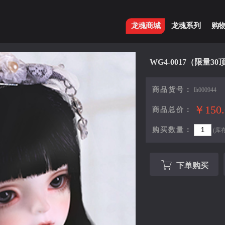
龙魂商城
龙魂系列
购
WG4-0017（限量30
商品货号：
lh000944
￥150.
商品总价：
购买数量：
(库存
下单购买