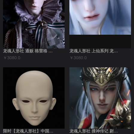
龙魂人形社 通贩 格雷格 叔 现代BJD...
龙魂人形社 上仙系列 龙太子•敖祈bjd...
￥3080.0
￥3080.0
限时【龙魂人形社】中国原创BJD 75庄...
龙魂人形社 搜神传记 尉迟恭 75壮叔b...