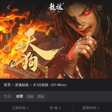
>
>
首页
龙魂娃娃
大3分娃娃（63~80cm）
性别 :
全部
女娃
男娃
上架时间
价 格
更新时间