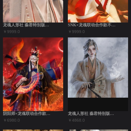
龙魂人形社 淼君特别版造型：时序楼兰全套...
SNK×龙魂联动合作款不知火舞BJD购买...
￥9999.0
￥9999.0
阴阳师×龙魂联动合作款玉藻前BJD全套
龙魂人形社 淼君特别版造型：时序楼兰
￥6980.0
￥4868.0