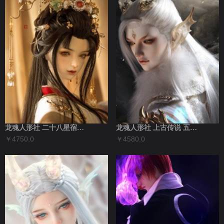
龙魂人形社 二十八星宿之毕月乌全套 3分...
龙魂人形社 上古传说 五方神龙-白龙 叔...
￥4750.0
￥4580.0