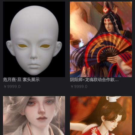
危月燕·旦 素头展示
阴阳师×龙魂联动合作款玉藻前BJD全套细...
￥9999.0
￥9999.0