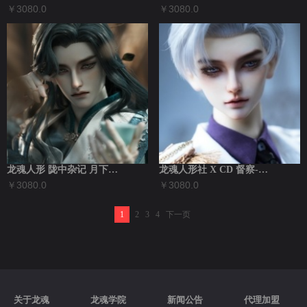
￥3080.0
￥3080.0
龙魂人形 陇中杂记 月下仙 75壮叔BJ...
龙魂人形社 X CD 督察-赫连容瀛 7...
￥3080.0
￥3080.0
1
2
3
4
下一页
关于龙魂
龙魂学院
新闻公告
代理加盟