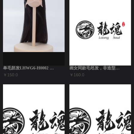
单毛胚发LHWG6-H0002 幼庄主
画女同款毛坯发，非造型发 3分假发WG3...
￥150.0
￥160.0