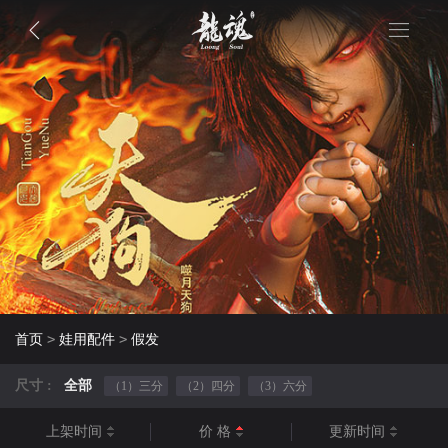
>
>
首页
娃用配件
假发
尺寸 :
全部
（1）三分
（2）四分
（3）六分
上架时间
价 格
更新时间