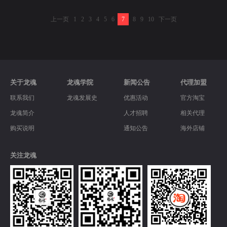
上一页
1
2
3
4
5
6
7
8
9
10
下一页
关于龙魂
龙魂学院
新闻公告
代理加盟
联系我们
龙魂发展史
优惠活动
官方淘宝
龙魂简介
人才招聘
相关代理
购买说明
通知公告
海外店铺
关注龙魂