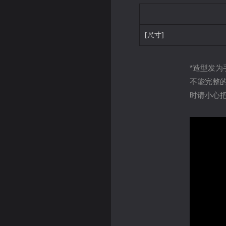
[尺寸]
*造型发
不能完整
时请小心