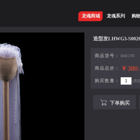
龙魂商城
龙魂系列
购
造型发LHWG3-S00
商品货号：
lh001785
￥380.
商品总价：
购买数量：
(库
下单购买